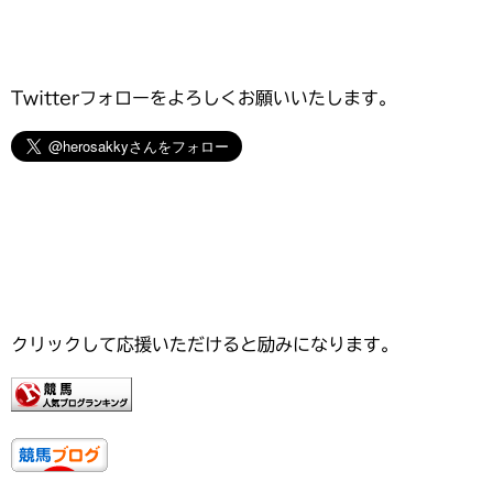
Twitterフォローをよろしくお願いいたします。
クリックして応援いただけると励みになります。