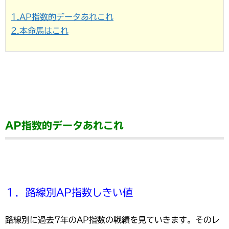
1.AP指数的データあれこれ
2.本命馬はこれ
AP指数的データあれこれ
１．路線別AP指数しきい値
路線別に過去7年のAP指数の戦績を見ていきます。そのレ