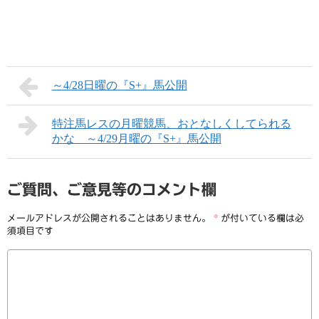
～4/28日曜の『S+』馬公開
特注馬レスの月曜競馬、おとなしくしてられる
かな ～4/29月曜の『S+』馬公開
ご質問、ご意見等のコメント欄
メールアドレスが公開されることはありません。
*
が付いている欄は必
須項目です