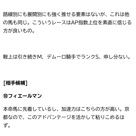
路線別にも展開別にも強く推せる要素はないが、これは他
の馬も同じ。こういうレースはAP指数上位を素直に信じる
方が良いもの。
鞍上は引き続きＭ．デムーロ騎手でランクS、申し分ない。
[相手候補]
⑩フィエールマン
本命馬に先着しているし、加速力はこちらの方が高い。京
都なので、このアドバンテージを活かして粘りこめるは
ず。