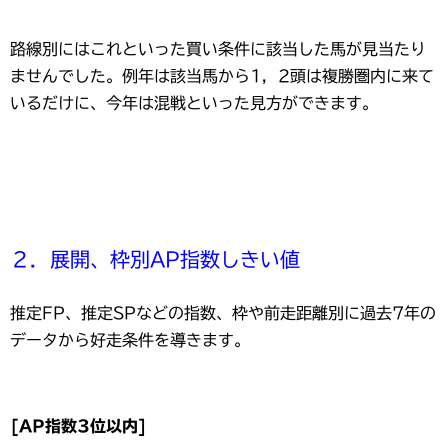
路線別にはこれといった買い条件に該当した馬が見当たり
ませんでした。例年は該当馬から1，2頭は複勝圏内に来て
いるだけに、今年は混戦といった見方ができます。
２．展開、枠別AP指数しきい値
推定FP、推定SPなどの指数、枠や前走距離別に過去7年の
データから好走条件を導きます。
[AP指数3位以内]