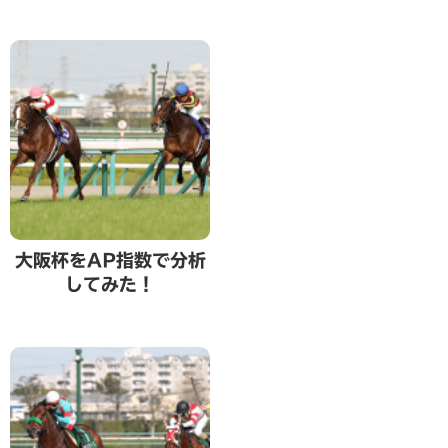
大阪杯をAP指数で分析
してみた！