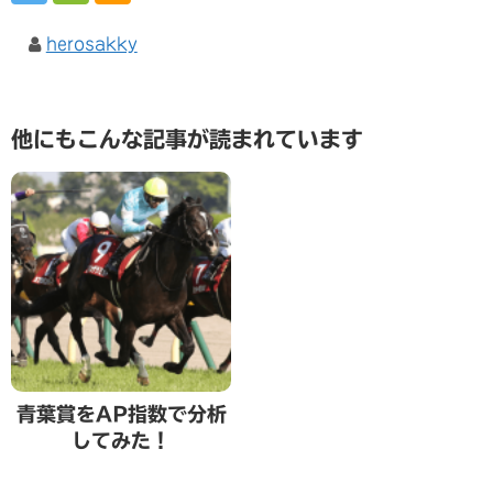
herosakky
他にもこんな記事が読まれています
青葉賞をAP指数で分析
してみた！