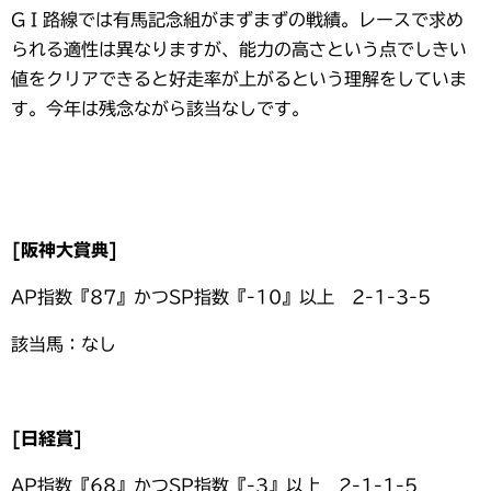
GⅠ路線では有馬記念組がまずまずの戦績。レースで求め
られる適性は異なりますが、能力の高さという点でしきい
値をクリアできると好走率が上がるという理解をしていま
す。今年は残念ながら該当なしです。
[阪神大賞典]
AP指数『87』かつSP指数『-10』以上 2-1-3-5
該当馬：なし
[日経賞]
AP指数『68』かつSP指数『-3』以上 2-1-1-5