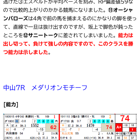
逃げた③エスペルトが平均ペースを刻み、RP偏差値59な
ので比較的上がりのかかる競馬になりました。
⑪オーシャ
ンバローズ
は4角で前の馬を捕まえるのにかなりの脚を使っ
て、直線で一旦は抜け出すのですが、坂上で脚色が鈍った
ところを
⑫サニートーク
に差されてしまいました。
能力は
出し切って、負けて強しの内容ですので、このクラスを勝
つ能力は示しました
。
中山7R メダリオンモチーフ
[能力]