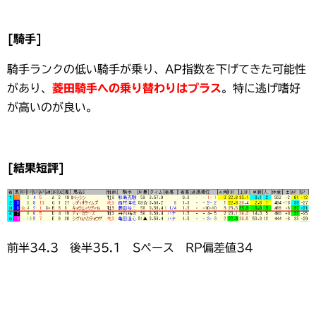
[騎手]
騎手ランクの低い騎手が乗り、AP指数を下げてきた可能性
があり、
菱田騎手への乗り替わりはプラス
。特に逃げ嗜好
が高いのが良い。
[結果短評]
前半34.3 後半35.1 Sペース RP偏差値34