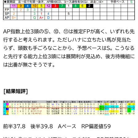
AP指数上位3頭の⑤、⑩、⑪は推定FPが高く、いずれも先
行すると考えられます。ただしハナに立ちたい馬が見当た
らず、頭数も手ごろなことから、予想ペースはS。こうなる
と先行する能力上位3頭には展開利が見込め、後方待機組に
は出番が無さそうです。
[結果短評]
前半37.8 後半39.8 Aペース RP偏差値59