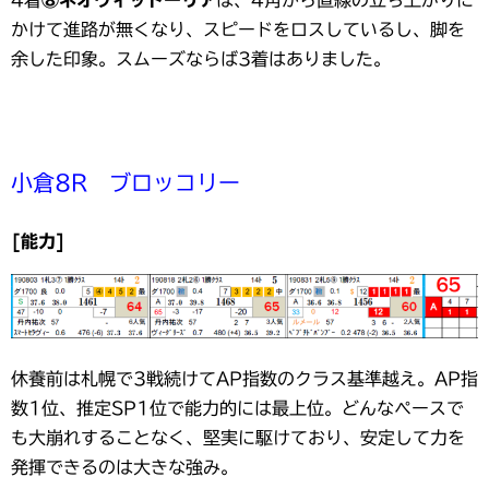
4着
⑧ネオヴィットーリア
は、4角から直線の立ち上がりに
かけて進路が無くなり、スピードをロスしているし、脚を
余した印象。スムーズならば3着はありました。
小倉8R ブロッコリー
[能力]
休養前は札幌で3戦続けてAP指数のクラス基準越え。AP指
数1位、推定SP1位で能力的には最上位。どんなペースで
も大崩れすることなく、堅実に駆けており、安定して力を
発揮できるのは大きな強み。