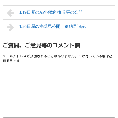
1/19日曜のAP指数的推奨馬の公開
1/26日曜の推奨馬公開 ※結果追記
ご質問、ご意見等のコメント欄
メールアドレスが公開されることはありません。
*
が付いている欄は必
須項目です