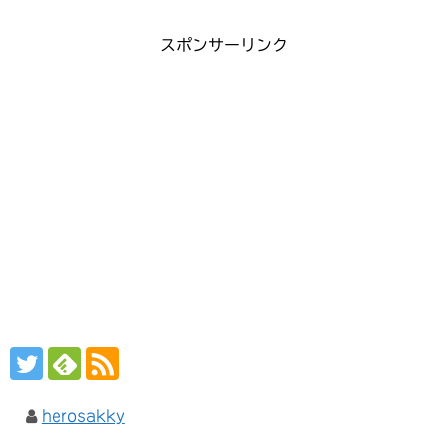
スポンサーリンク
herosakky