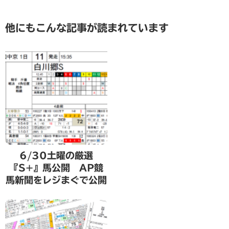
他にもこんな記事が読まれています
6/30土曜の厳選
『S+』馬公開 AP競
馬新聞をレジまぐで公開