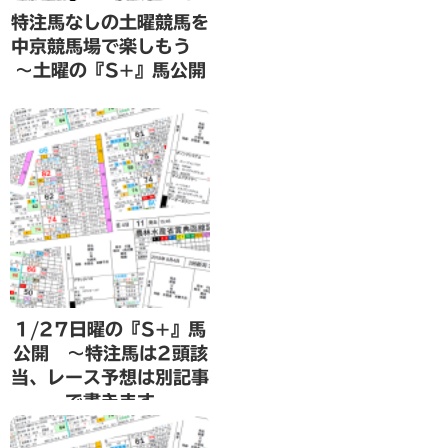
特注馬なしの土曜競馬を
中京競馬場で楽しもう
～土曜の『S+』馬公開
1/27日曜の『S+』馬
公開 ～特注馬は2頭該
当、レース予想は別記事
で書きます