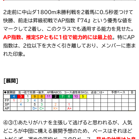
2走前に中山ダ1800m未勝利戦を2着馬に0.5秒差つけて
快勝、前走は昇級初戦でAP指数『74』という優秀な値を
マークして2着し、このクラスでも通用する能力を見せた。
AP指数、推定SPともに1位で能力的には最上位
。特にAP
指数は、2位以下を大きく引き離しており、メンバーに恵ま
れた印象。
[展開]
④③①あたりがハナを主張して逃げると思われるが、人気
どころが中団に構える展開予想のため、ペースはそれほど