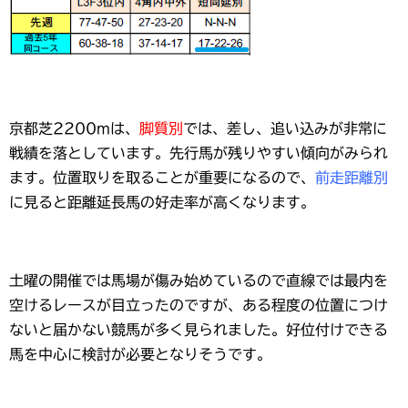
京都芝2200mは、
脚質別
では、差し、追い込みが非常に
戦績を落としています。先行馬が残りやすい傾向がみられ
ます。位置取りを取ることが重要になるので、
前走距離別
に見ると距離延長馬の好走率が高くなります。
土曜の開催では馬場が傷み始めているので直線では最内を
空けるレースが目立ったのですが、ある程度の位置につけ
ないと届かない競馬が多く見られました。好位付けできる
馬を中心に検討が必要となりそうです。