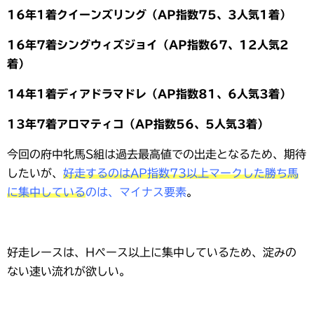
16年1着クイーンズリング（AP指数75、3人気1着）
16年7着シングウィズジョイ（AP指数67、12人気2
着）
14年1着ディアドラマドレ（AP指数81、6人気3着）
13年7着アロマティコ（AP指数56、5人気3着）
今回の府中牝馬S組は過去最高値での出走となるため、期待
したいが、
好走するのはAP指数73以上マークした勝ち馬
に集中している
のは、マイナス要素
。
好走レースは、Hペース以上に集中しているため、淀みの
ない速い流れが欲しい。