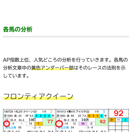
各馬の分析
AP指数上位、人気どころの分析を行っていきます。各馬の
分析文章中の
黄色アンダーバー部
はそのレースの法則を示
しています。
フロンティアクイーン