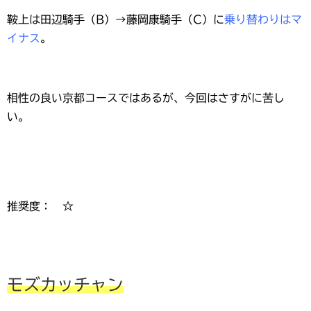
鞍上は田辺騎手（B）→藤岡康騎手（C）に
乗り替わりはマ
イナス
。
相性の良い京都コースではあるが、今回はさすがに苦し
い。
推奨度： ☆
モズカッチャン