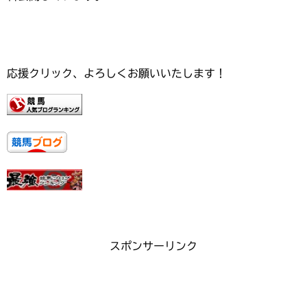
応援クリック、よろしくお願いいたします！
スポンサーリンク