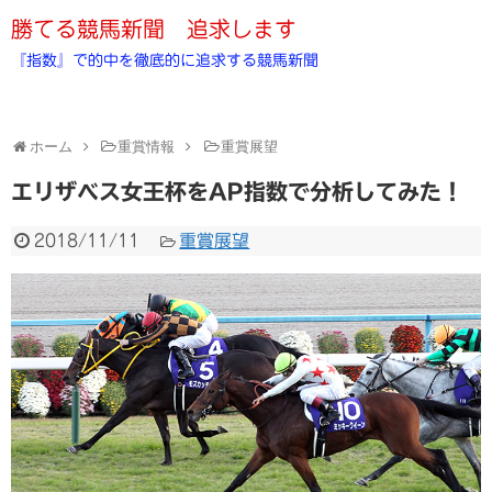
勝てる競馬新聞 追求します
『指数』で的中を徹底的に追求する競馬新聞
ホーム
重賞情報
重賞展望
エリザベス女王杯をAP指数で分析してみた！
2018/11/11
重賞展望