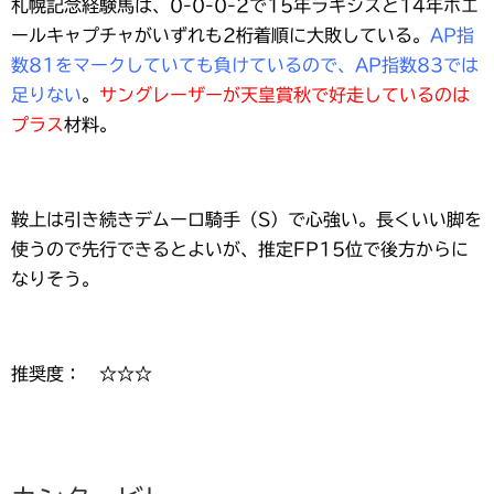
札幌記念経験馬は、0-0-0-2で15年ラキシスと14年ホエ
ールキャプチャがいずれも2桁着順に大敗している。
AP指
数81をマークしていても負けているので、AP指数83では
足りない
。
サングレーザーが天皇賞秋で好走しているのは
プラス
材料。
鞍上は引き続きデムーロ騎手（S）で心強い。長くいい脚を
使うので先行できるとよいが、推定FP15位で後方からに
なりそう。
推奨度： ☆☆☆