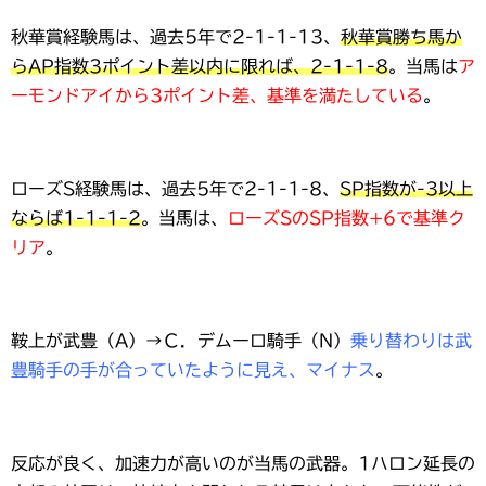
秋華賞経験馬は、過去5年で2-1-1-13、
秋華賞勝ち馬か
らAP指数3ポイント差以内に限れば、2-1-1-8
。当馬は
ア
ーモンドアイから3ポイント差、基準を満たしている
。
ローズS経験馬は、過去5年で2-1-1-8、
SP指数が-3以上
ならば1-1-1-2
。当馬は、
ローズSのSP指数+6で基準ク
リア
。
鞍上が武豊（A）→Ｃ．デムーロ騎手（N）
乗り替わりは武
豊騎手の手が合っていたように見え、マイナス
。
反応が良く、加速力が高いのが当馬の武器。1ハロン延長の