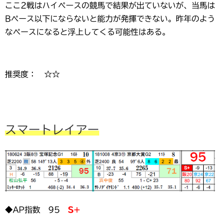
ここ2戦はハイペースの競馬で結果が出ていないが、当馬は
Bペース以下にならないと能力が発揮できない。昨年のよう
なペースになると浮上してくる可能性はある。
推奨度： ☆☆
スマートレイアー
◆AP指数 95
S+