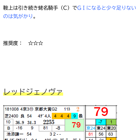
鞍上は引き続き蛯名騎手（C）で
GⅠになると少々足りない
のは気がかり
。
推奨度： ☆☆☆
レッドジェノヴァ