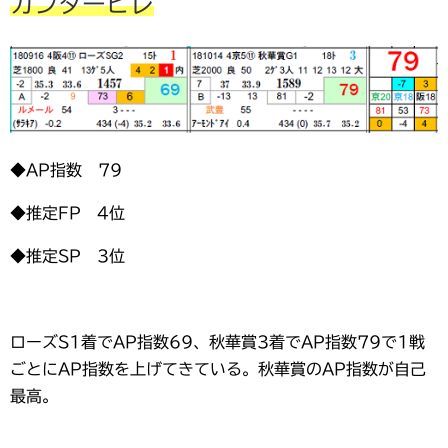
カンタービレ
◆AP指数 79
◆推定FP 4位
◆推定SP 3位
ローズS1着でAP指数69、秋華賞3着でAP指数79で1戦
ごとにAP指数を上げてきている。秋華賞のAP指数が自己
最高。