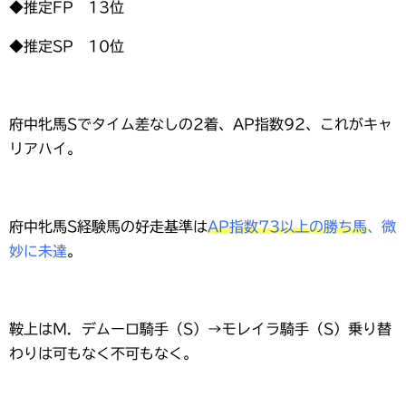
◆推定FP 13位
◆推定SP 10位
府中牝馬Sでタイム差なしの2着、AP指数92、これがキャ
リアハイ。
府中牝馬S経験馬の好走基準は
AP指数73以上の勝ち馬
、微
妙に未達
。
鞍上はＭ．デムーロ騎手（S）→モレイラ騎手（S）乗り替
わりは可もなく不可もなく。