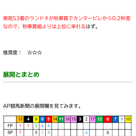
紫苑S3着のランドネが秋華賞でカンタービレから0.2秒差
なので、秋華賞組よりは上位に来れる
はず。
推奨度： ☆☆☆
展開とまとめ
AP競馬新聞の展開欄を見てみます。