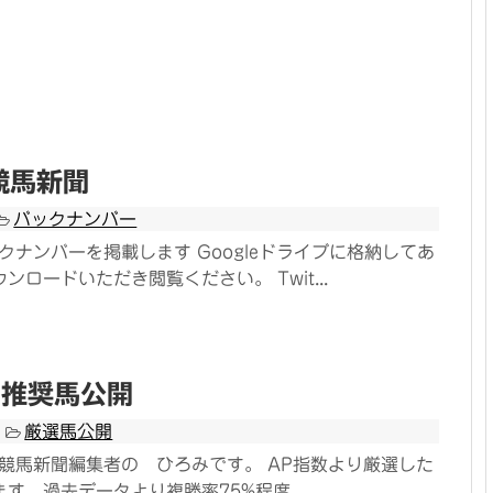
競馬新聞
バックナンバー
クナンバーを掲載します Googleドライブに格納してあ
ンロードいただき閲覧ください。 Twit...
の推奨馬公開
厳選馬公開
P競馬新聞編集者の ひろみです。 AP指数より厳選した
す。過去データより複勝率75%程度...