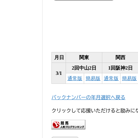
月日
関東
関西
2回中山2日
1回阪神2日
3/1
通常版
簡易版
通常版
簡易版
バックナンバーの年月選択へ戻る
クリックして応援いただけると励みに