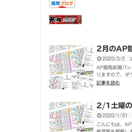
2月のAP
2020/3/2
AP競馬新聞バッ
りますので、ダウ
記事を読む
2/1土曜
2020/1/31
こんにちは、A
推奨馬を掲載しま