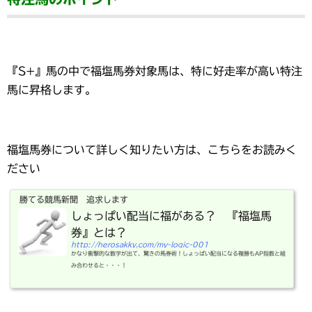
『S+』馬の中で福塩馬券対象馬は、特に好走率が高い特注
馬に昇格します。
福塩馬券について詳しく知りたい方は、こちらをお読みく
ださい
勝てる競馬新聞 追求します
しょっぱい配当に福がある？ 『福塩馬
券』とは？
http://herosakky.com/my-logic-001
かなり衝撃的な数字が出て、驚きの馬券術！しょっぱい配当になる複勝もAP指数と組
み合わせると・・・！