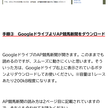
手順③ GoogleドライブよりAP競馬新聞をダウンロード
GoogleドライブのAP競馬新聞が開きます。このままでも
読めるのですが、スムーズに動きにくいと思います。そう
いった方は、Googleドライブ右上に表示されているボタ
ンよりダウンロードしてお使いください。※容量は1レース
あたり200kB程度になります。
AP競馬新聞の読み方は2ページ目に記載されていますの