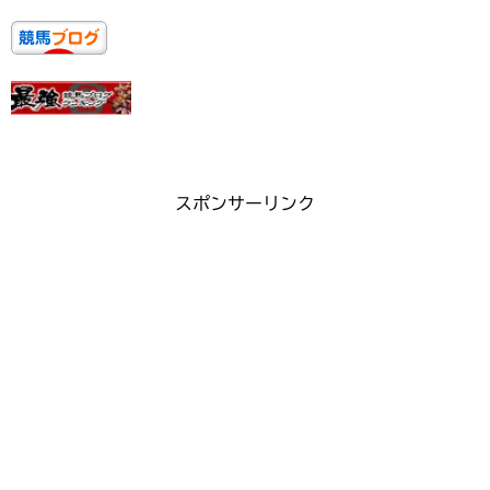
スポンサーリンク