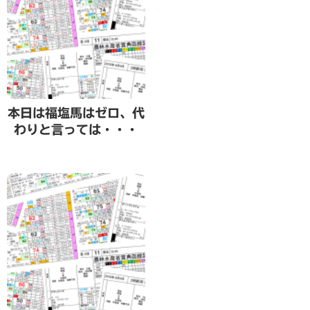
本日は福塩馬はゼロ、代
わりと言っては・・・