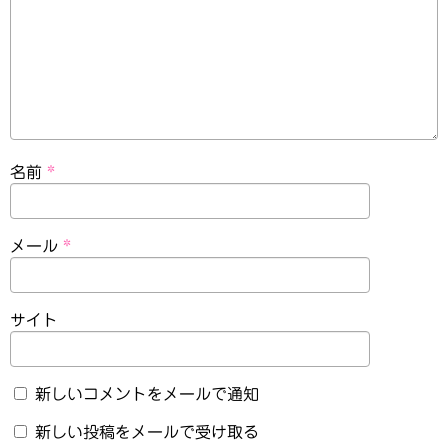
名前
*
メール
*
サイト
新しいコメントをメールで通知
新しい投稿をメールで受け取る