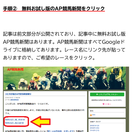
手順② 無料お試し版のAP競馬新聞をクリック
記事は前文部分が公開されており、記事中に無料お試し版
AP競馬新聞はあります。AP競馬新聞はすべてGoogleド
ライブに格納してあります。レース名にリンク先が貼って
ありますので、ご希望のレースをクリック。