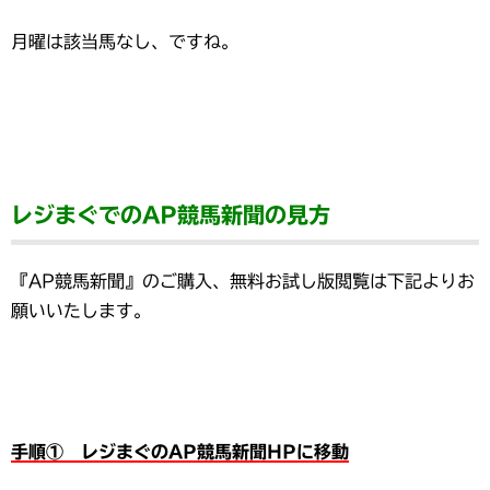
月曜は該当馬なし、ですね。
レジまぐでのAP競馬新聞の見方
『AP競馬新聞』のご購入、無料お試し版閲覧は下記よりお
願いいたします。
手順① レジまぐのAP競馬新聞HPに移動