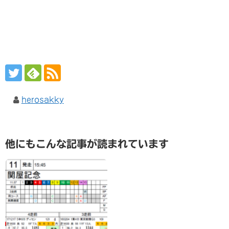
herosakky
他にもこんな記事が読まれています