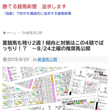
勝てる競馬新聞 追求します
『指数』で的中を徹底的に追求する競馬新聞
ホーム
厳選馬公開
夏競馬も残り2週！傾向と対策はこの4頭でば
っちり！？ ～8/24土曜の推奨馬公開
2019/8/24
厳選馬公開