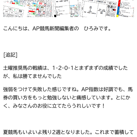
こんにちは、AP競馬新聞編集者の ひろみです。
[追記]
土曜推奨馬の戦績は、1-2-0-1とまずまずの成績でした
が、私は勝てませんでした
強弱をつけて失敗した感じですね。AP指数は好調でも、馬
券の買い方をもっと勉強しないと痛感しています。とにか
く、みなさんのお役に立てたらうれしいです！
夏競馬もいよいよ残り2週となりました。これまで蓄積して