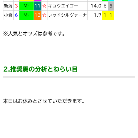
新潟
3
M-
11
☆
キョウエイゴー
14.0
6
5
小倉
6
M-
13
☆
レッドシルヴァーナ
1.7
1
1
※人気とオッズは参考です。
2.推奨馬の分析とねらい目
本日はお休みとさせていただきます。