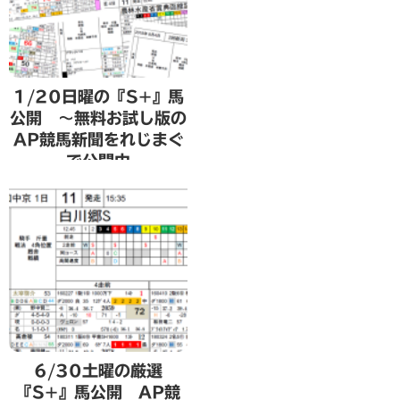
1/20日曜の『S+』馬
公開 ～無料お試し版の
AP競馬新聞をれじまぐ
で公開中
6/30土曜の厳選
『S+』馬公開 AP競