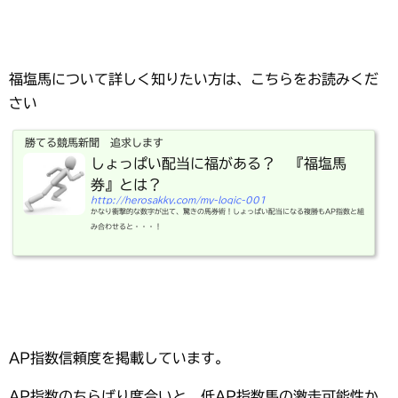
福塩馬について詳しく知りたい方は、こちらをお読みくだ
さい
勝てる競馬新聞 追求します
しょっぱい配当に福がある？ 『福塩馬
券』とは？
http://herosakky.com/my-logic-001
かなり衝撃的な数字が出て、驚きの馬券術！しょっぱい配当になる複勝もAP指数と組
み合わせると・・・！
AP指数信頼度を掲載しています。
AP指数のちらばり度合いと、低AP指数馬の激走可能性か