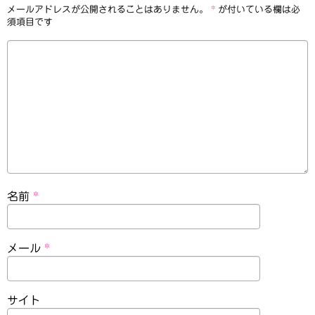
メールアドレスが公開されることはありません。
*
が付いている欄は必
須項目です
名前
*
メール
*
サイト