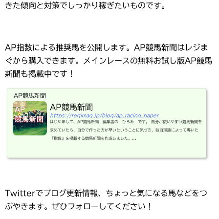
きた傾向と対策でしっかり稼ぎたいものです。
AP指数による推奨馬を公開します。AP競馬新聞はレジま
ぐから購入できます。メインレースの無料お試し版AP競馬
新聞も掲載中です！
AP競馬新聞
AP競馬新聞
https://regimag.jp/blog/ap_racing_paper
はじめまして、AP競馬新聞 編集者の ひろみ です。 自分が使いやすい競馬新聞を
求めていたら、自分で作った方が早いということに気づき、独自理論によって導いた
『指数』を掲載する競馬新聞を作成しました。...
Twitterでブログ更新情報、ちょっと気になる馬などをつ
ぶやきます。ぜひフォローしてください！