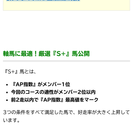
軸馬に最適！厳選『S+』馬公開
『S+』馬とは、
『AP指数』がメンバー1位
今回のコースの適性がメンバー2位以内
前2走以内
で『AP指数』最高値をマーク
3つの条件をすべて満足した馬で、好走率が大きく上昇して
います。