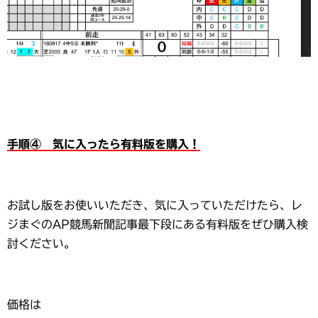
手順④ 気に入ったら有料版を購入！
お試し版をお使いいただき、気に入っていただけたら、レ
ジまぐのAP競馬新聞記事最下段にある有料版をぜひ購入検
討ください。
価格は