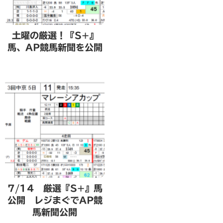
土曜の厳選！『S+』
馬、AP競馬新聞を公開
7/14 厳選『S+』馬
公開 レジまぐでAP競
馬新聞公開