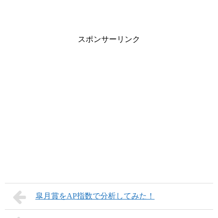
スポンサーリンク
皐月賞をAP指数で分析してみた！