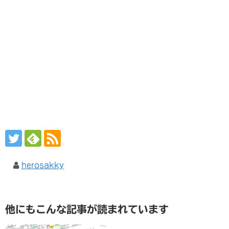
herosakky
他にもこんな記事が読まれています