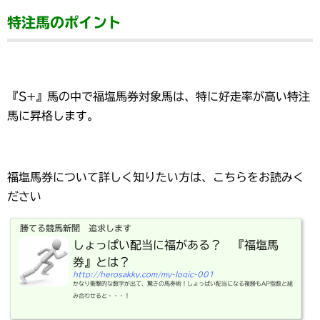
特注馬のポイント
『S+』馬の中で福塩馬券対象馬は、特に好走率が高い特注
馬に昇格します。
福塩馬券について詳しく知りたい方は、こちらをお読みく
ださい
勝てる競馬新聞 追求します
しょっぱい配当に福がある？ 『福塩馬
券』とは？
http://herosakky.com/my-logic-001
かなり衝撃的な数字が出て、驚きの馬券術！しょっぱい配当になる複勝もAP指数と組
み合わせると・・・！