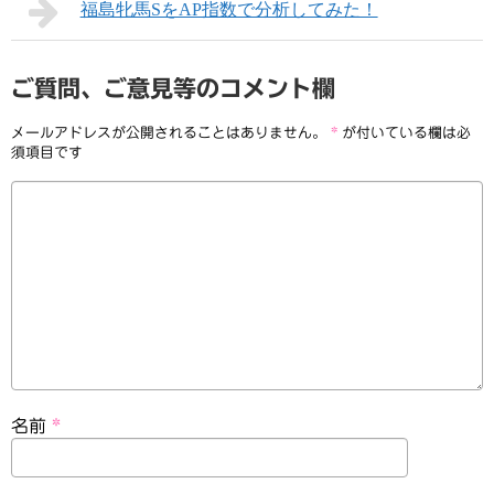
福島牝馬SをAP指数で分析してみた！
ご質問、ご意見等のコメント欄
メールアドレスが公開されることはありません。
*
が付いている欄は必
須項目です
名前
*