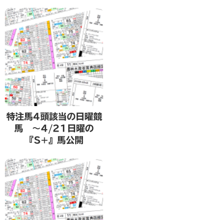
特注馬4頭該当の日曜競
馬 ～4/21日曜の
『S+』馬公開