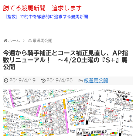
勝てる競馬新聞 追求します
『指数』で的中を徹底的に追求する競馬新聞
ホーム
厳選馬公開
今週から騎手補正とコース補正見直し、AP指
数リニューアル！ ～4/20土曜の『S+』馬
公開
2019/4/19
2019/4/20
厳選馬公開