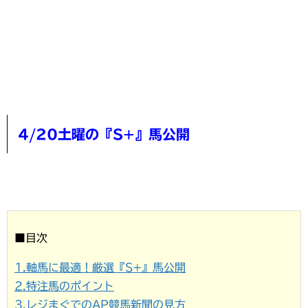
4/20土曜の『S+』馬公開
■目次
1.軸馬に最適！厳選『S+』馬公開
2.特注馬のポイント
3.レジまぐでのAP競馬新聞の見方