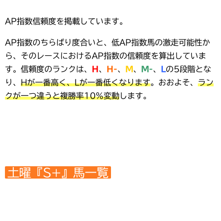
AP指数信頼度を掲載しています。
AP指数のちらばり度合いと、低AP指数馬の激走可能性か
ら、そのレースにおけるAP指数の信頼度を算出していま
す。信頼度のランクは、
H
、
H-
、
M
、
M-
、
L
の5段階とな
り、
Hが一番高く、Lが一番低くなります
。おおよそ、
ラン
クが一つ違うと複勝率10%変動
します。
土曜『S+』馬一覧