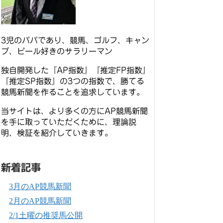
3児のパパであり、競馬、ゴルフ、キャン
プ、ビール好きのサラリーマン
独自開発した『AP指数』『推定FP指数』
『推定SP指数』の3つの指数で、勝てる
競馬新聞を作ることを追求しています。
当サイトは、より多くの方にAP競馬新聞
を手に取っていただくために、理論説
明、検証を紹介していきます。
新着記事
3月のAP競馬新聞
2月のAP競馬新聞
2/1土曜の推奨馬公開