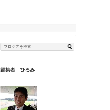
編集者 ひろみ