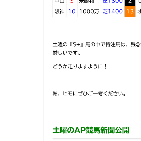
中山
3
未勝利
芝1800
2
阪神
10
1000万
芝1400
13
土曜の『S+』馬の中で特注馬は、残念
厳しいです。
どうか走りますように！
軸、ヒモにぜひご一考ください。
土曜のAP競馬新聞公開