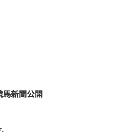
P競馬新聞公開
す。