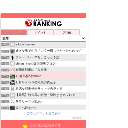
極限の馬連単
466位
ランキング
ポイント
ブロ画
騎手の運勢を見て競馬を攻略するブログ
467位
a lot of money
468位
好きな馬で生きていく〜勝ちたかったらのっていけ〜
469位
グレードレースちょこっと予想
470位
shinashinaの爆弾競馬ブログ
471位
南関東競馬の「穴複勝」
472位
AP競馬新聞のnote
473位
ＬＥＮＮＯＮの穴馬の貴公子
474位
悪徳な競馬予想サイトを告発する
475位
【競馬】競走馬の特徴・適性まとめブログ
476位
サラリーマン競馬 -
477位
遠くへ行きたい
478位
このカテゴリを全て表示
いかうまブログ
479位
参加する
めざせ！ゴールドステージ！
480位
このブログに投票する