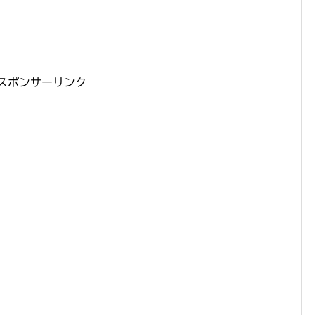
スポンサーリンク