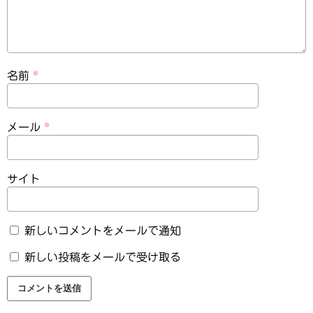
名前
*
メール
*
サイト
新しいコメントをメールで通知
新しい投稿をメールで受け取る