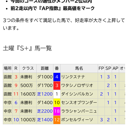
今回のコースの適性がメンバー2位以内
前2走以内
で『AP指数』最高値をマーク
3つの条件をすべて満足した馬で、好走率が大きく上昇して
います。
土曜『S+』馬一覧
場所
Ｒ
クラス
距離
番
馬名
FP
SP
AP
オッ
函館
3
未勝利
ダ1000
4
リンクスナナ
1
3
1
1
函館
9
500万
ダ1700
3
ワタシノロザリオ
2
1
8
函館
11
1600万
芝1200
1
ダイシンバルカン
2
1
1
8
中京
6
未勝利
ダ1400
10
センスオブワンダー
1
1
4
中京
7
未勝利
芝2200
18
ララシャンパーニュ
1
6
中京
10
1000万
芝1400
12
ボンセルヴィーソ
3
2
1
7