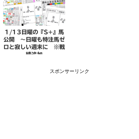
1/13日曜の『S+』馬
公開 ～日曜も特注馬ゼ
ロと寂しい週末に ※戦
績追加
スポンサーリンク