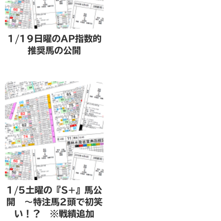
1/19日曜のAP指数的
推奨馬の公開
1/5土曜の『S+』馬公
開 ～特注馬2頭で初笑
い！？ ※戦績追加