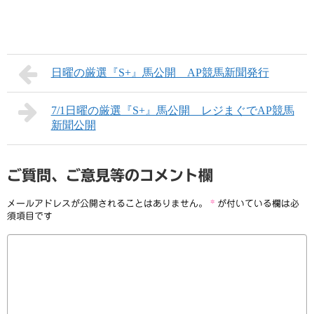
日曜の厳選『S+』馬公開 AP競馬新聞発行
7/1日曜の厳選『S+』馬公開 レジまぐでAP競馬
新聞公開
ご質問、ご意見等のコメント欄
メールアドレスが公開されることはありません。
*
が付いている欄は必
須項目です