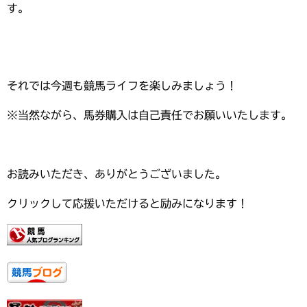
す。
それでは今週も競馬ライフを楽しみましょう！
※当然ながら、馬券購入は自己責任でお願いいたします。
お読みいただき、ありがとうございました。
クリックして応援いただけると励みになります！