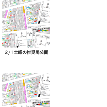
2/1土曜の推奨馬公開