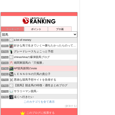
極限の馬連単
466位
ランキング
ポイント
ブロ画
騎手の運勢を見て競馬を攻略するブログ
467位
a lot of money
468位
好きな馬で生きていく〜勝ちたかったらのっていけ〜
469位
グレードレースちょこっと予想
470位
shinashinaの爆弾競馬ブログ
471位
南関東競馬の「穴複勝」
472位
AP競馬新聞のnote
473位
ＬＥＮＮＯＮの穴馬の貴公子
474位
悪徳な競馬予想サイトを告発する
475位
【競馬】競走馬の特徴・適性まとめブログ
476位
サラリーマン競馬 -
477位
遠くへ行きたい
478位
このカテゴリを全て表示
いかうまブログ
479位
参加する
めざせ！ゴールドステージ！
480位
このブログに投票する