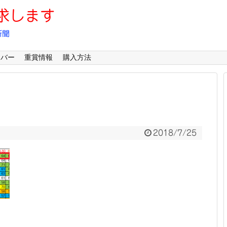
求します
新聞
ンバー
重賞情報
購入方法
2018/7/25