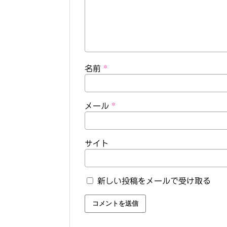
名前
*
メール
*
サイト
新しい投稿をメールで受け取る