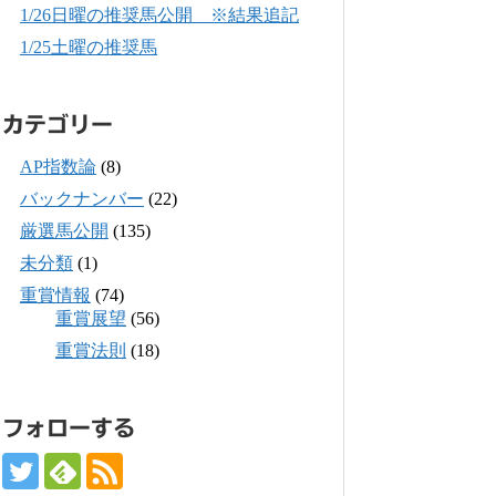
1/26日曜の推奨馬公開 ※結果追記
1/25土曜の推奨馬
カテゴリー
AP指数論
(8)
バックナンバー
(22)
厳選馬公開
(135)
未分類
(1)
重賞情報
(74)
重賞展望
(56)
重賞法則
(18)
フォローする