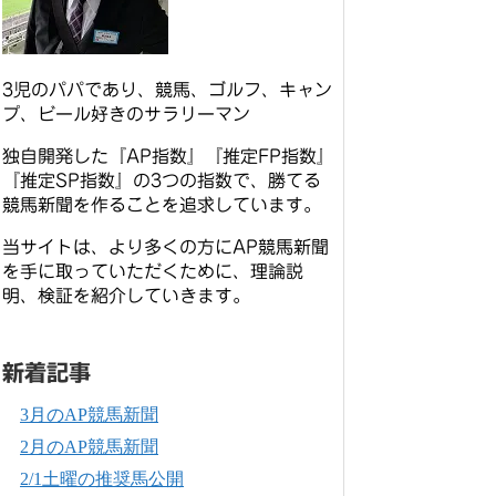
3児のパパであり、競馬、ゴルフ、キャン
プ、ビール好きのサラリーマン
独自開発した『AP指数』『推定FP指数』
『推定SP指数』の3つの指数で、勝てる
競馬新聞を作ることを追求しています。
当サイトは、より多くの方にAP競馬新聞
を手に取っていただくために、理論説
明、検証を紹介していきます。
新着記事
3月のAP競馬新聞
2月のAP競馬新聞
2/1土曜の推奨馬公開