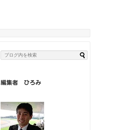
編集者 ひろみ