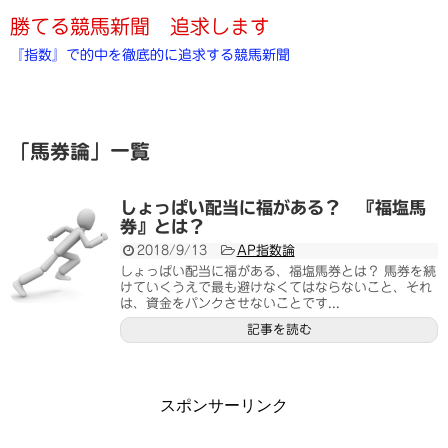
勝てる競馬新聞 追求します
『指数』で的中を徹底的に追求する競馬新聞
「
馬券論
」
一覧
しょっぱい配当に福がある？ 『福塩馬
券』とは？
2018/9/13
AP指数論
しょっぱい配当に福がある、福塩馬券とは？ 馬券を続
けていくうえで最も避けなくてはならないこと、それ
は、資金をパンクさせないことです...
記事を読む
スポンサーリンク