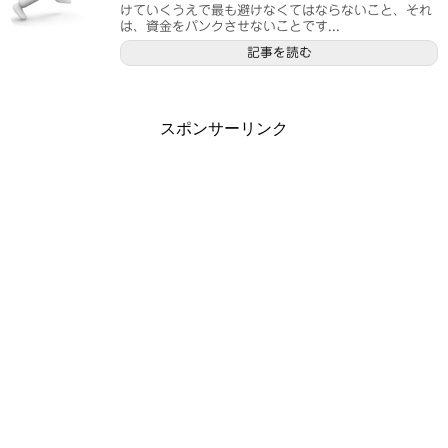
けていくうえで最も避けなくてはならないこと、それ
は、資金をパンクさせないことです...
記事を読む
スポンサーリンク